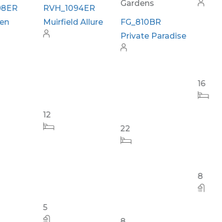
Gardens
Gate
RVH_1094ER
Muirfield Allure
FG_810BR
TR_611BR The
Private Paradise
Retreat's Moon
12
22
16
5
8
8