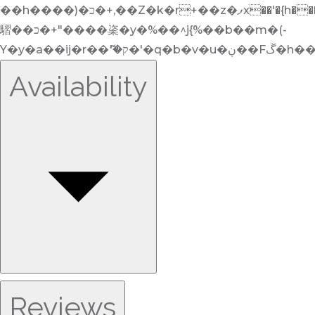
��h����)�כ�+,��Z�k�r+��z�ފx��'�{h����D�����e�۫�x)z��v���ʶ�� $�i��w���k���y�h�
騽��כ�+"����秶�y�%��^j{%��b��m�(-
Y�y�a�
Availability
Reviews