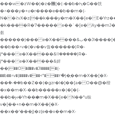
���w�zW��)�z�޶[�(-��b�Ԧ�G��皝
�^���y�+ʋ�r����e��b��m�(-
N��ƧvX�z{��k���y�m�X��[e� E�Yr
�k����R�7����� e��`�[e� Ay��mJ
쵨
������)��� e�X�����&ب��Jl����[�(-
��b��^v�(�v��v줨������)R�-
j*��� e�X�����&ਧ�����)R�-
j*��� e�X�����&婩
��)��O�ǆ��v�Jl����[�(-
��b��^v�(����v���<"���۲�)�֢��m�X��[�X-
��݊�-��b��Z��(�gzr�l�]��[a� O��@�楷
�x��m�X-��b�����x�(�[�(-
��b�ԩ�Yh��ҥ�m�X��[e� N��"u榦
v�[��+n��m�X��[�X-
��x��'���j)�z{e��x��m�X-