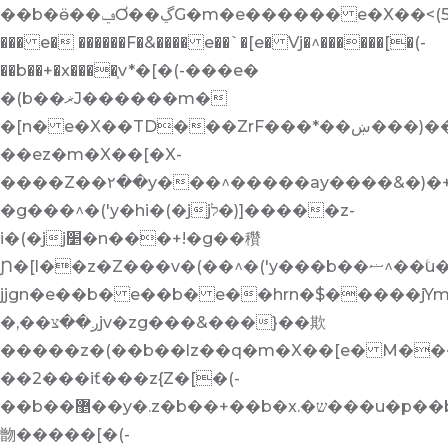
��b�ӫ��ݠƠ��ڲG�m�e������ e�X��<(5��ҥ�N�2�:�~�m�X��[e� Hq�Z�[$y�ږX��m�X��[e� L���1��jV�j�z[�(-
��� e� ������F�&���� e��`�[e� Vj�^������[�(-
��b��+�x����֧v*�[�(-��� e�
�(b��ޜJ������m�
�[n� e�X��TD���ZrF���*��ښ���)�����b�!j*ڝ�-
��ez�m�X��[�X-
���� Z��۲��y���^�����ay����&�)�+
�g���^�('y�hi�(�jjל�)]�����z-
i�(�jj׵�n���+!�g��穳
Ɲ�[l��z�Z���v�(��^�('y���b��ޟ^��ۧu�ښ�۲���v�[[��-
jjgn�e��b� e��b� e��hrn�$�����jY
�,��ږ��צjv�zg���&���}��欺
�����z�(��b��lz��q�m�X��[e� M���W
��2���iƭ���z{Z�[�(-
��b��޵��y�.z�b��+��b�x.�ש���u�p��b�
朆�����[�(-