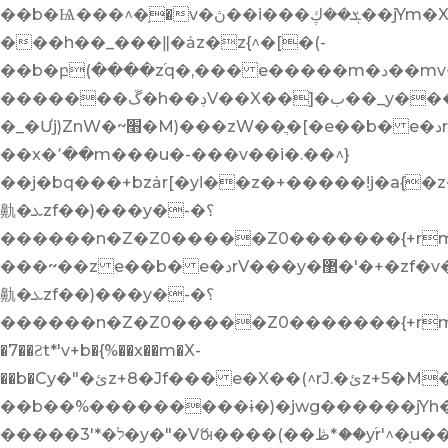
��b�Ѩ���^�֥�v�ڽ��i���ܮ��ڮ��jYm�X��[e� @qǬ��z���%z�b�w��'�����b��m�(-
���h��_���ǁ�ȧz�z{^�[�(-
��b�բ(����z֜q�,��� e�����m�د��mv+ܕ�,r�l�]��[i��%�-
�������ڱ�h��ڊV��X��]�ب��_y���r���� Ey�0�YZ��r~��z{Z�����ljw[jYl�-
�_�Ưj)ZnW�~׫�M)���zW��ֲ�[� e��b� e�دrV���%�mv�ܥz��v)�ךq�ni�H-
��x�՚��m���u�-���v��i�.��^}
��j�bq���+bzȧr[�yا��z�+�����!j�a{�z�Z�F������_���� e�دrV���y�޲�'�+�zf�v�������
鼽�ܥzf��)���y�-�؟
������n�Z�Z0�����Z0�������{+rm����V
���~��z e��b� e�دrV���y�޲�'�+�zf�v�������
鼽�ܥzf��)���y�-�؟
������n�Z�Z0�����Z0�������{+rm����V�z����o�ר��wןy
�7��Ƨt*'v+b�{%��x��m�X-
��b�Сy�"�ئz+8�Jf��� e�X��(^rJ.�ئz+5�M�[�(-
��b��%���������ɨ�)�jwg������jYh��
�����ל�*'3�y�"�Vޭꮊ����(��ڟ*ަ��y֜r'^�֥u����h����)z�rjwb��(�ק��m�X��[e� S��ފƨ��b��^�������