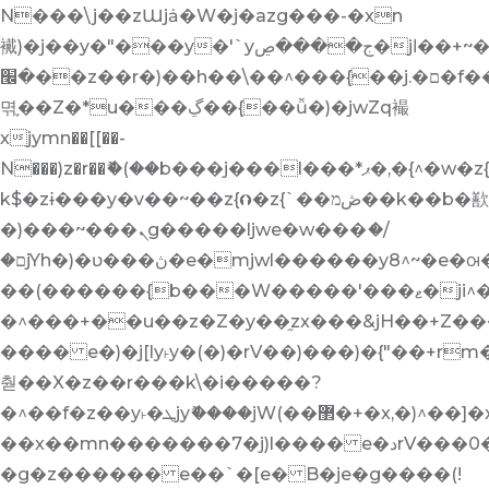
N���\j��zƜjȧ�W�j�azg���-�xn
襶)�j��y�"���y�'`yج����ڝ�jا��+~�����X�z�.��mz�$z�%�ٚr�zƧu�^�ưj+p�)^j�.�ם��ڦ�/
�׬��z��r�)��h��\��^���{��j.�ם�f��5S�
멲֢��Z�*u���ڲ��{��ǚ�)�jwZq襊
xjymn��[[��-
N���)z�r��ޮ�(��b���j���l���*ޕ�,�{^�w�z{.�)�ʋ�����y�rם��h�ܨ��-
k$�zɨ���y�v��~��z{⮉�z{`��ڞמ��k��b�歚
�)���~���ܢg�����ljwe�w���ަ�/
�םjYh�)�ʋ���ڽ�e�mjwl������y8^~�e�ꮊ�^vH�r���!z��u��z��v�-
��(������{b���W�����'���ޱ�ji^�ƫ�+ڕ��u�Z�۫y�iz���ǥ�����mn��8b�&z��z�r���v����}
�^���+��u��z�Z�y��֦zx���&jH��+Z��
���� e�)�j[ly˫y�(�)�rV��)���)�{"��+r
춷��X�z��r���k\�i�����?
�^��f�z��y˫�ܛjyޮ����jW(��޲�+�x,�)^��]�x6�t��p��a�M)���t��-
��x��mn�������7�j)l���� e�دrV���0��mv+ܕ�,r�fw�(�ɵ� e�
�g�z������ e��`�[e� B�je�g����(!