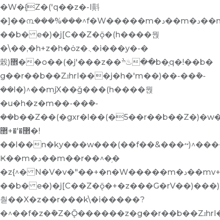
�W�{Z�('q��z�-I斢
�]��൩���%���^f�W�����m�د��m�د��mv+ܕ�,r�fw�(�5��r��Zuا�Jq�jh�֧�ױ��b�w�׫��mv+ܕ�,r�fw�(�ɸr�q�]��)^v+)����X�y�hrH-
��b� e�)�j[C��Z�ǭ�(h����뭕
�\��,�h+z�h�ȯz�܆�i���y�-�
榖)޾��o��(�j'���z��ׯ♨��b�֧q�!��b�
g��r��b��ZɹhrI���j�h�'m��)��-��݊�-
��l�)^��mjX��ǧ���(h����뭕
�u�h�z�m��-��݊�-
��b��Z��(�gxr�l��(�5��r��b��Z�)�
޲�'�+޲�!
��l��n�ky���w���(��f��&���~)^������j��ج���y������x,�)^v+)����
Ҝ��m�د��m��r��^�֥�
�z{^� N�V�v�"��+�n�W�����m�د��mv+ܕ�,r�fw�(�ɸr�q�]��)^v+)����X�y�hrH-
��b� e�)�j[C��Z�ǭ�+�z���G�rV��)���
춷��X�z��r���k\�i�����?
�^��f�z�݊�Z�Ǭ������z�g��r��b��ZɹhrI