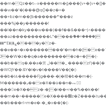
��m� Qz��tޞx�����m�ǧ���[v+�[v+�[]��%j��[&�h-
��w��'�)���@qǬ��z�+�
��+bz�m��[b������*'���z
���%j��y������!
��l��n�ky���w���(��f��&���~)^������j���m��ڕ���+bz��:`�ܥy�hj����m
��az����������L"����ޮ��=����}
��*'E�(�ܨ����y�z�-
��e��^�x���������'�m�h�[� e��`
J��W�z��q�a��������z�+�[�(-
��b��q�,��a�笊 ڶ���_ ����zȠ��[�
�WOjY��:&Y�l�v�t���؜�V��[�(-
��b�Ѩ�����Fjg���-�ǀ�楷�b��m�(-
M������ޖ�� e�X��ȧ��n�ᨕ𨺻
��� e�X��z�-�]�i��+r��%��k��!
��m��^����� e�X����׫z�Z����Ƨu���[�(-
��b���rI^m�e�-�_�x��[�(-