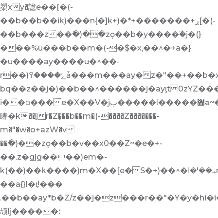
槊xy�譩e�ֲ�[�(-
��b��b��ik)���n{�]k+)�*+�������+ږ[�(-
��b���z ��ٚ�)��zǫ��b�y����ۜ�j�(}
���%u���b��m�(-�$�x,��^�+a�}
�u����ay����u�^��-
r��)ݺ����߉ǡ���m���ay�z�"��+��b�x���^jǝN���b��^n+\j�n��_��Z�g��k������'jZ'����ږ']�+�
bq��z��j�)��b��^������j�ayƫt 0zYZ����X�ɸ
i��ם��� e�X��V�jب�����l�����޺ǝ~�޽����஋���az����ajױq
睶�k��jr�Z�̥��b��m�(-����Z�������-
m�"�w�o+azW�v
��ٚ�)��zǫ��b�v��x0��Z~�e�+-
��.z�gjg����)em�-
k(��)��k����)m�X��[e� S�+)��^�ܝ��'�اr[�y�AB0z����h��޶�j�����y�+���jYm�X��[e� O��ay�b��ڊV���v++y�&���y��ka{}l��-
��a{}l�ƫ!���
.��b��ay*b�Z/z��j�z���r��"�Y�y�hi�i��ay�m�*.���z�ڶ*'��� e�X��8b�&z�jz.��(��(�����j�+y�ޝ�h��޶���%y��u�ݱ
颉lj�����؛