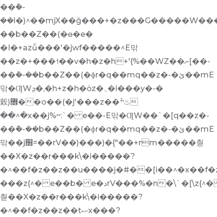
��݊�-
��l�)^��mjX��ǧ���+�z���G�����W���`�[v
��b��Z��(�ɵ� e�
�I�+azǚ���'�jwf�����^E맊
��z�+���˦��v�h�z�h+'{%��WZ��ނ[��-
��݊�-��b��Z��(�ɸr�q��mq��z�-�ئ��mE
맊�ƢWܕ�,�h+z�h�ȯz�܆�i���y�-�
榖)޾��o��(�j'���z��ׯ♨
��^�x��j%~:`� e��-E맊�ƢW��`�[q��z�-
��݊�-��b��Z��(�ɸr�q��mq��z�-�ئ��mE
맊��j׫=��rV��)���)�{"��+rm�����춷
��X�z��r���k\�i�����?
�^��f�z��z��u����j�#��[i��^�x��f�z�ڮIm�
���z{^� e��b� e�دrV���%�n�\`�[\z{^� e�)�j[Qz��tޞx�rV��)���)�{"��+rm�����
춷��X�z��r���k\�i�����?
�^��f�z��z��tޞx���?