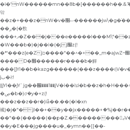
�i�'nW������mn��8b�[������h��.&ޮ܁���E
맊
��z�+���z�nW�v�ޞ׫������jw\�g�֜��,��m��^��ޖ��z�^�X��x��y�n����������-
��ږ�(�歅
���+ޕ�Z���֥j���e�����l���M\"��z)b�ڞ��'b��zV�y֭��)���N���!zx�r[�zƧ��Z��"�ڮǚ�)�~�ߢ�ڝ֥j�~����߭�z�!
�W���b�)�j��i�(�jj׬z(!
�*'���z{e�Zjם����"��^�+��_m�ajwZ~׫������*.jjk����W�֥j�ݯ*�g��*iy�"���W�i��z֧u�.�׫���z[[��-
���� D�׫������r����b�觶
���[jYl��b�kazg������(���z����ήV�v
jب�Ƨ!
ǁjYl��jY`jg��֌���1��jV�i��iצi�b��z�h�H���^������j+T�ۣ"�(��+���zǚ�)�jwZ���z�+y�ߢ���i��ȯy�iz���ǥ�����mn��+^����'^��ay�/z����ڋ^��jYf���y�&j�SUǢ�)�}
�ڝ�b�)൦�y�+z(!
���z��z��r�)iǟ��.��(�ا�xn
襶)�j�"�jا��+��y��jx�����+ަ�%j��r����^����h���+��h�W�j۫zƬ�'^��^����
��"��(�����(��p�Z.���������ޖV��֬�)e������{*'v�^��%�'�j���)�����Z.�������ڲG�m�e��)jwZ
��y�E���jg����u�_�ymn��[[��-