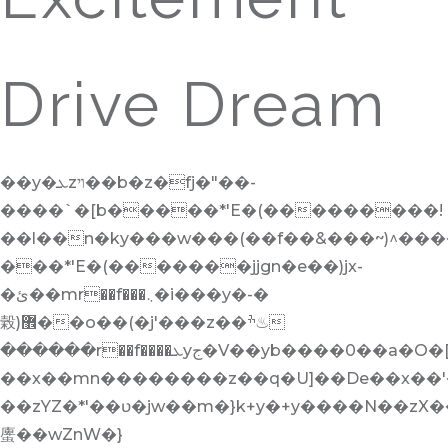
Drive Dream
��y�ܥzױ��b�z�fj�"��-
����`�[b�����*'E�(���������!
��l��n�ky���w���(��f��&���~)^������j
���*'E�(�������jjgn�e��)jx-
�ئ��mr��f���܆�i���y�-�
榖)޾��o��(�j'���z��ׯ♨
������r��f����ܥyج�V��yb����0��a�O�[��-
��x��mn��������z��q�U]��De��x��'
��zYZ�*'��ʋ�jw��m�}k+y�+y����N��zX���ڝǟy�
螷��wZnW�}