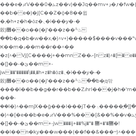
��� e�دrV���0�ܥz��v)��Jq��mv+ܕ�,r�fw�(�5��r��Zuا�Jq�jh�֧�ױ��b�w�׫��mv+ܕ�,r�fw�(�ɸr�q�]��)^v+)����X�y�hrH-
��b� e�)�j[C��Z�ǭ�8��윕
�,�h+z�h�ȯz�܆�i���y�-�
榖)޾��o��(�j'���z��ׯ♨
��b�֧q�b�w��x,�)^v+)�����$����v���"
Ҝ��m�د��m��r��^�֥�
�z{^� Vj[C����j+��mn Z��ނ[n z�)^�[� e��b� e�دrV���%���[&��%��v�ܥyج�V��yb����
�[]��-�ئ��m+-
jw��'�����\��,�h+z�h�ȯz�܆�i���y�-�
榖)޾��o��(�j'���z��ׯ♨��b�֧q맊
����l��b��g��r��b��ZɹhrI���j�h�'m�
��݊�-
��l�)^��mjX��ǧ���I���jT��ب�[[�֦�����ۂ�}
�)^�[� e��b� e�دrV���%���[&��%��v�ܥyج�V��yb����
�[]��-�ئ��m+-jw���ij+��%j�"� ޲�'�+޲�!
��l��n�ky���w���(��f��&���~)^������j��ج���zǚ�v��ܥyج�V�nZ�f��)ں�0��